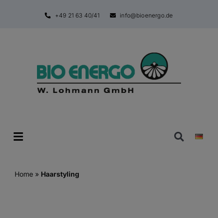
Zum
+49 21 63 40/41
info@bioenergo.de
Inhalt
springen
Toggle
Navigatio
Home
»
Haarstyling