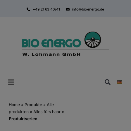
Zum
+49 21 63 40/41
info@bioenergo.de
Inhalt
springen
Toggle
Navigatio
Home
»
Produkte
»
Alle
produkten
»
Alles fürs haar
»
Produktserien