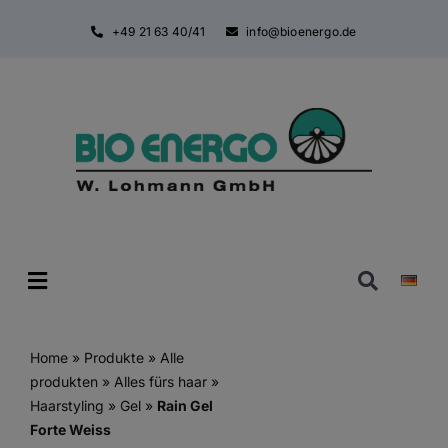
Zum
+49 21 63 40/41
info@bioenergo.de
Inhalt
springen
Toggle
Navigatio
Home
»
Produkte
»
Alle
produkten
»
Alles fürs haar
»
Haarstyling
»
Gel
»
Rain Gel
Forte Weiss