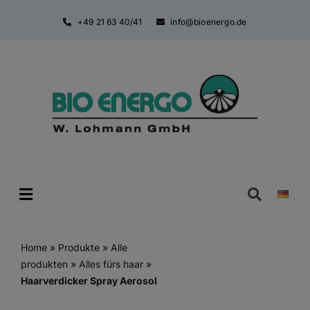
Zum
+49 21 63 40/41
info@bioenergo.de
Inhalt
springen
Toggle
Navigatio
Home
»
Produkte
»
Alle
produkten
»
Alles fürs haar
»
Haarverdicker Spray Aerosol