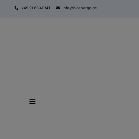
Zum
+49 21 63 40/41
info@bioenergo.de
Inhalt
springen