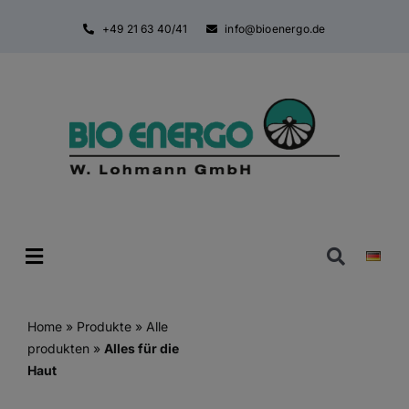
Zum
+49 21 63 40/41
info@bioenergo.de
Inhalt
springen
Toggle
Navigatio
Home
»
Produkte
»
Alle
produkten
»
Alles für die
Haut