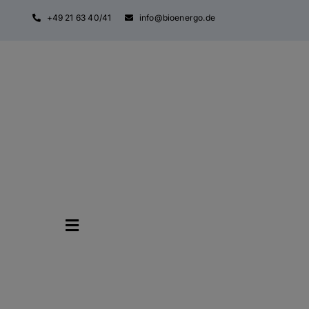
Zum
+49 21 63 40/41
info@bioenergo.de
Inhalt
springen