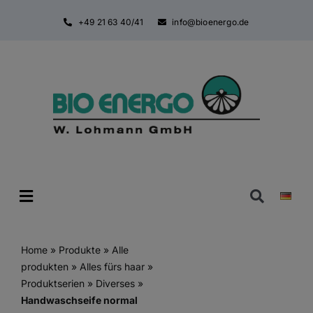
Zum
+49 21 63 40/41
info@bioenergo.de
Inhalt
springen
Toggle
Navigatio
Home
»
Produkte
»
Alle
produkten
»
Alles fürs haar
»
Produktserien
»
Diverses
»
Handwaschseife normal