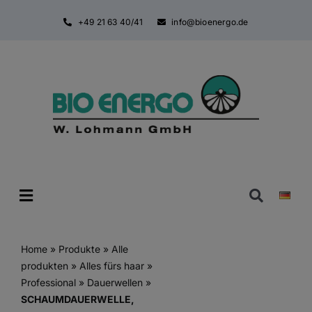
Zum
+49 21 63 40/41
info@bioenergo.de
Inhalt
springen
Toggle
Navigatio
Home
»
Produkte
»
Alle
produkten
»
Alles fürs haar
»
Professional
»
Dauerwellen
»
SCHAUMDAUERWELLE,