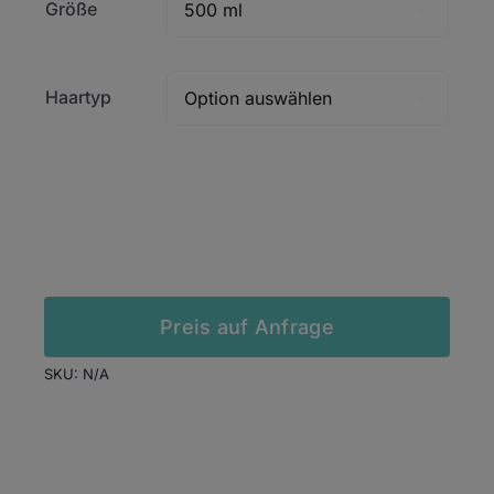
Größe

Haartyp

In den Warenkorb
Preis auf Anfrage
SKU:
N/A