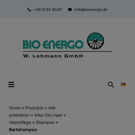
Zum
+49 21 63 40/41
info@bioenergo.de
Inhalt
springen
Toggle
Navigatio
Home
»
Produkte
»
Alle
produkten
»
Alles fürs haar
»
Haarpflege
»
Shampoo
»
Bartshampoo