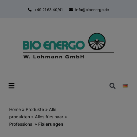
Zum
+49 21 63 40/41
info@bioenergo.de
Inhalt
springen
Toggle
Navigatio
Home
»
Produkte
»
Alle
produkten
»
Alles fürs haar
»
Professional
»
Fixierungen