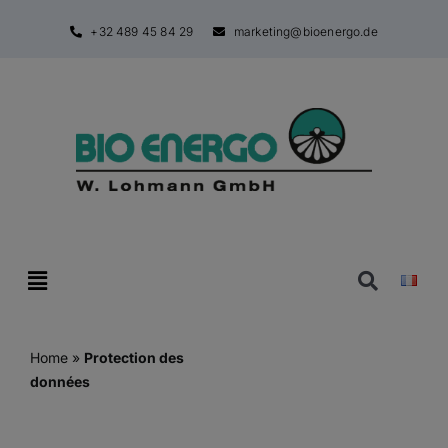
Passer
+32 489 45 84 29
marketing@bioenergo.de
au
contenu
Toggle
Navigatio
Home
»
Protection des
données