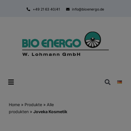
Zum
+49 21 63 40/41
info@bioenergo.de
Inhalt
springen
Toggle
Navigatio
Home
»
Produkte
»
Alle
produkten
»
Joveka Kosmetik