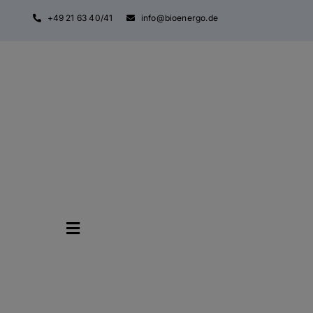
Zum
+49 21 63 40/41
info@bioenergo.de
Inhalt
springen